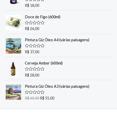
A
R$
18,00
v
a
l
Doce de Figo (600ml)
i
a
ç
A
R$
26,00
ã
v
o
a
0
l
Pintura Giz Óleo A4 (várias paisagens)
d
i
e
a
5
ç
A
R$
37,00
ã
v
o
a
0
l
Cerveja Amber (600ml)
d
i
e
a
5
ç
A
R$
28,00
ã
v
o
a
0
l
Pintura Giz Óleo A3 (várias paisagens)
d
i
e
a
5
ç
O
O
A
R$
65,00
R$
55,00
ã
v
p
p
o
a
0
r
r
l
d
i
e
e
e
a