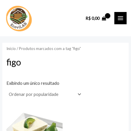
Ir
para
R$
0,00
o
MAI
conteúdo
ME
Início
/ Produtos marcados com a tag “figo”
figo
Exibindo um único resultado