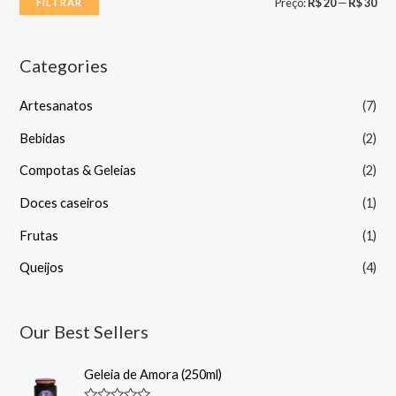
P
P
Preço:
R$ 20
—
R$ 30
FILTRAR
r
r
e
e
Categories
ç
ç
Artesanatos
(7)
o
o
m
m
Bebidas
(2)
í
á
Compotas & Geleias
(2)
n
x
Doces caseiros
(1)
i
i
Frutas
(1)
m
m
o
o
Queijos
(4)
Our Best Sellers
Geleia de Amora (250ml)