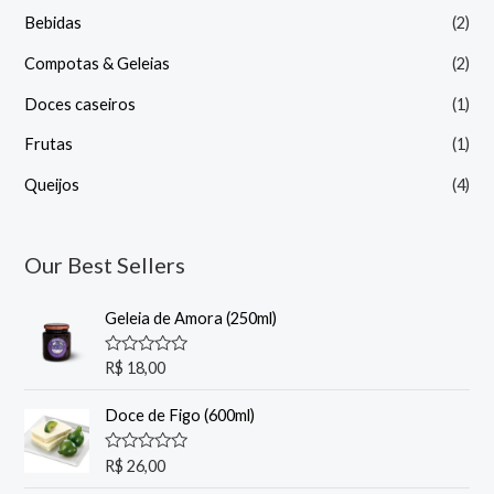
Bebidas
(2)
Compotas & Geleias
(2)
Doces caseiros
(1)
Frutas
(1)
Queijos
(4)
Our Best Sellers
Geleia de Amora (250ml)
A
R$
18,00
v
a
l
Doce de Figo (600ml)
i
a
ç
A
R$
26,00
ã
v
o