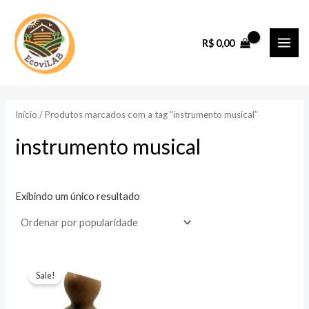
Ir
para
R$
0,00
o
MAI
conteúdo
ME
Início
/ Produtos marcados com a tag “instrumento musical”
instrumento musical
Exibindo um único resultado
Sale!