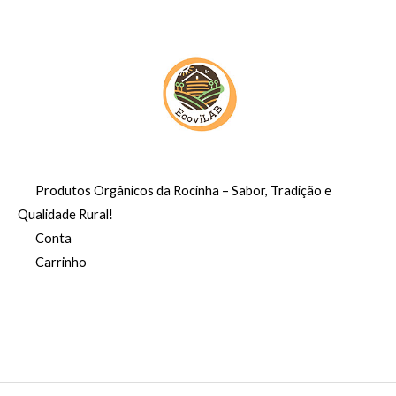
i
l
n
é
a
:
l
R
e
$
r
a
5
:
5
R
,
$
0
0
Produtos Orgânicos da Rocinha – Sabor, Tradição e
6
.
Qualidade Rural!
5
Conta
,
0
Carrinho
0
.