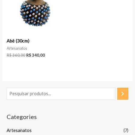
Abê (30cm)
Artesanatos
O
O
R$
360,00
R$
340,00
preço
preço
original
atual
era:
é:
R$ 360,00.
R$ 340,00.
Categories
Artesanatos
(7)